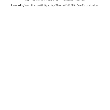
Powered by
WordPress
with
Lightning Theme
&
VK All in One Expansion Unit