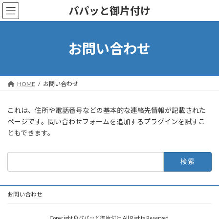
コ
ナ
パパッと御片付け
ン
ビ
テ
ゲ
ン
ー
ツ
シ
お問い合わせ
へ
ョ
ス
ン
キ
に
ッ
移
HOME
お問い合わせ
プ
動
これは、住所や電話番号などの基本的な連絡先情報が記載された
ページです。問い合わせフォームを追加するプラグインを試すこ
ともできます。
検
索:
お問い合わせ
Copyright © パパッと御片付け All Rights Reserved.